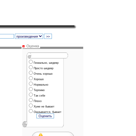
Оценка
Гениально, шедевр
Просто шедевр
Очень хорошо
Хорошо
Нормально
Терпимо
Так себе
Плохо
Хуже не бывает
Оказывается, бывает