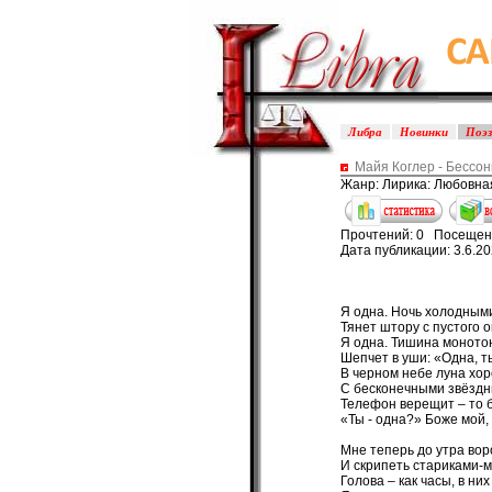
Либра
Новинки
Поэ
Майя Коглер - Бессо
Жанр: Лирика: Любовна
Прочтений: 0 Посещен
Дата публикации: 3.6.2
Я одна. Ночь холодным
Тянет штору с пустого о
Я одна. Тишина моното
Шепчет в уши: «Одна, т
В черном небе луна хо
С бесконечными звёздн
Телефон верещит – то 
«Ты - одна?» Боже мой, 
Мне теперь до утра вор
И скрипеть стариками-
Голова – как часы, в них