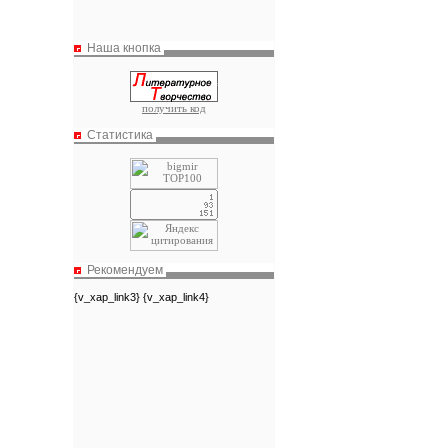
Наша кнопка
получить код
Статистика
Рекомендуем
{v_xap_link3} {v_xap_link4}