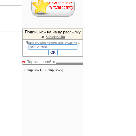
Подпишись на нашу рассылку
от
Subscribe.Ru
Литературное творчество студентов.
Партнеры сайта
{v_xap_link1} {v_xap_link2}