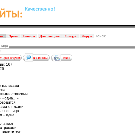
Поиск:
зия
Проза
Авторы
Для авторов
Конкурс
Форум
нница
я
ий: 167
026
и пальцами
кна.
нными стансами
ы - одна…»
роводится
ыми кляксами.
бессонница:
я – одна!
очаться
матрасами.
 - колотится: